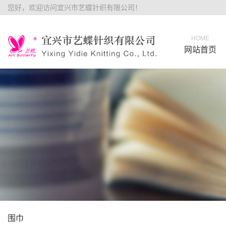
您好，欢迎访问宜兴市艺蝶针织有限公司！
HOME
网站首页
围巾