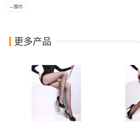
←
围巾
更多产品