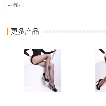
←
中筒袜
更多产品