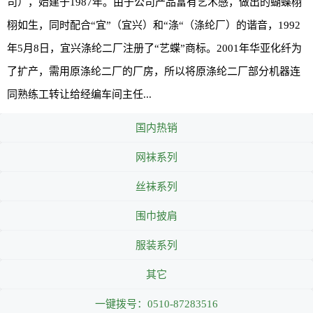
司），始建于1987年。由于公司产品富有艺术感，做出的蝴蝶栩
栩如生，同时配合“宜”（宜兴）和“涤“（涤纶厂）的谐音，1992
年5月8日，宜兴涤纶二厂注册了“艺蝶”商标。2001年华亚化纤为
了扩产，需用原涤纶二厂的厂房，所以将原涤纶二厂部分机器连
同熟练工转让给经编车间主任...
国内热销
网袜系列
丝袜系列
围巾披肩
服装系列
其它
一键拨号：0510-87283516