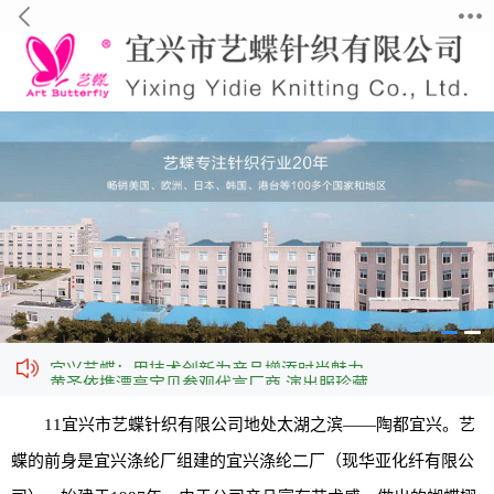
宜兴艺蝶：用技术创新为产品增添时尚魅力
黄圣依携漂亮宝贝参观代言厂商 演出服珍藏
平台自律公约
11宜兴市艺蝶针织有限公司地处太湖之滨——陶都宜兴。艺
蝶的前身是宜兴涤纶厂组建的宜兴涤纶二厂（现华亚化纤有限公